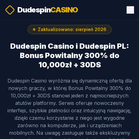
Dudespin
CASINO
Zaktualizowano: sierpień 2026
Dudespin Casino i Dudespin PL:
Bonus Powitalny 300% do
10,000zł + 30DS
Dudespin Casino wyróżnia się dynamiczną ofertą dla
nowych graczy, w której Bonus Powitalny 300% do
10,000zł + 30DS stanowi jeden z najmocniejszych
atutów platformy. Serwis oferuje nowoczesny
interfejs, szybkie płatności oraz intuicyjną nawigację,
dzięki czemu korzystanie z niego jest wygodne
zarówno na komputerze, jak i urządzeniach
mobilnych. Na uwagę zasługuje także ekskluzywny