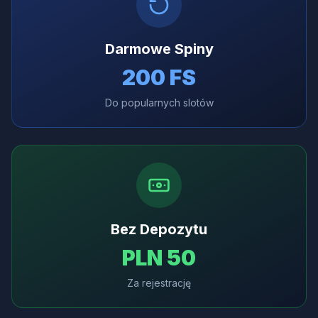
Darmowe Spiny
200 FS
Do popularnych slotów
Bez Depozytu
PLN 50
Za rejestrację