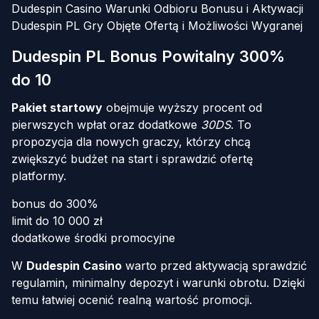
Dudespin Casino Warunki Odbioru Bonusu i Aktywacji
Dudespin PL Gry Objęte Ofertą i Możliwości Wygranej
Dudespin PL Bonus Powitalny 300%
do 10
Pakiet startowy
obejmuje wyższy procent od
pierwszych wpłat oraz dodatkowe
30DS
. To
propozycja dla nowych graczy, którzy chcą
zwiększyć budżet na start i sprawdzić ofertę
platformy.
bonus do 300%
limit do 10 000 zł
dodatkowe środki promocyjne
W
Dudespin Casino
warto przed aktywacją sprawdzić
regulamin, minimalny depozyt i warunki obrotu. Dzięki
temu łatwiej ocenić realną wartość promocji.