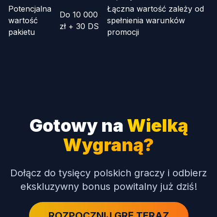
Potencjalna
Łączna wartość zależy od
Do 10 000
wartość
spełnienia warunków
zł + 30 DS
pakietu
promocji
Gotowy na
Wielką
Wygraną?
Dołącz do tysięcy polskich graczy i odbierz
ekskluzywny bonus powitalny już dziś!
ROZPOCZNIJ GRĘ TERAZ